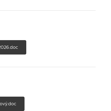
2026.doc
ový.doc