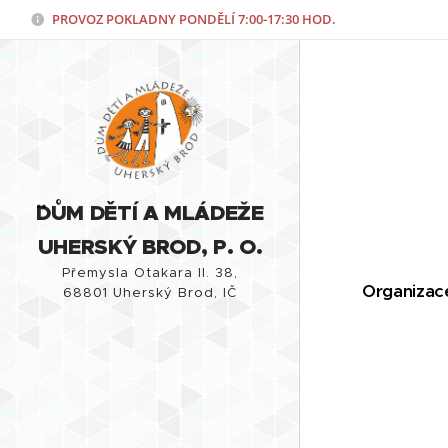
PROVOZ POKLADNY PONDĚLÍ
7:00-17:30 HOD.
¨DŮM DĚTÍ A MLÁDEŽE
UHERSKÝ BROD, P. O.
Přemysla Otakara II. 38,
Organizac
68801 Uherský Brod, IČ
86770713