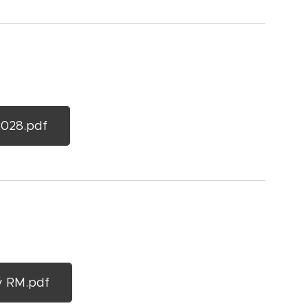
028.pdf
ý RM.pdf