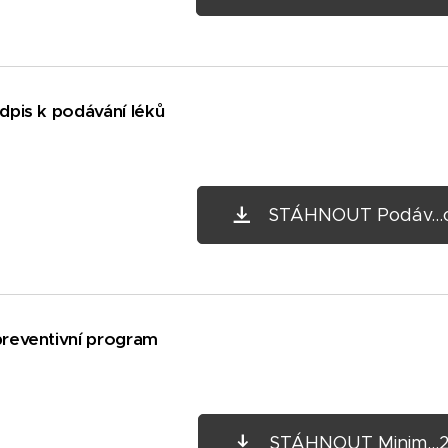
edpis k podávání léků
STÁHNOUT Podáv...
preventivní program
STÁHNOUT Minim...2