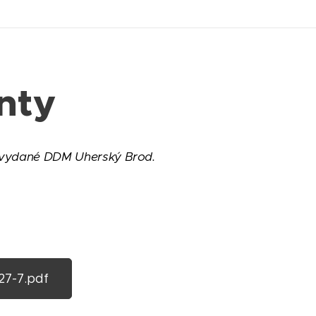
nty
y vydané DDM Uherský Brod.
7-7.pdf