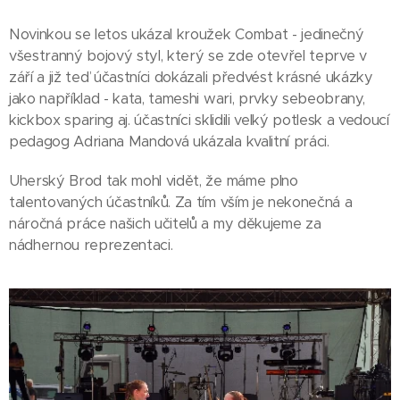
Novinkou se letos ukázal kroužek Combat - jedinečný
všestranný bojový styl, který se zde otevřel teprve v
září a již teď účastníci dokázali předvést krásné ukázky
jako například - kata, tameshi wari, prvky sebeobrany,
kickbox sparing aj. účastníci sklidili velký potlesk a vedoucí
pedagog Adriana Mandová ukázala kvalitní práci.
Uherský Brod tak mohl vidět, že máme plno
talentovaných účastníků. Za tím vším je nekonečná a
náročná práce našich učitelů a my děkujeme za
nádhernou reprezentaci.