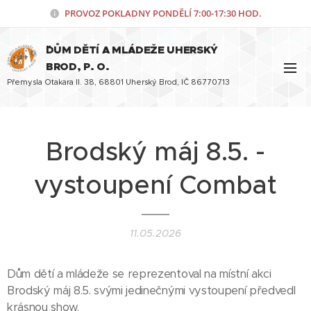
PROVOZ POKLADNY PONDĚLÍ
7:00-17:30 HOD.
¨DŮM DĚTÍ A MLÁDEŽE UHERSKÝ
BROD, P. O.
Přemysla Otakara II. 38, 68801 Uherský Brod, IČ 86770713
Brodský máj 8.5. -
vystoupení Combat
11.05.2026
Dům dětí a mládeže se reprezentoval na místní akci
Brodský máj 8.5. svými jedinečnými vystoupení předvedl
krásnou show.