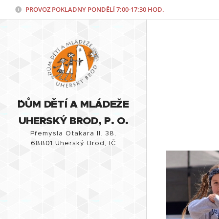
PROVOZ POKLADNY PONDĚLÍ
7:00-17:30 HOD.
¨DŮM DĚTÍ A MLÁDEŽE
UHERSKÝ BROD, P. O.
Přemysla Otakara II. 38,
68801 Uherský Brod, IČ
86770713