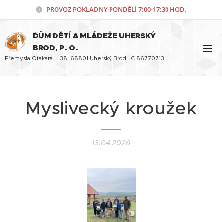
PROVOZ POKLADNY PONDĚLÍ
7:00-17:30 HOD.
¨DŮM DĚTÍ A MLÁDEŽE UHERSKÝ
BROD, P. O.
Přemysla Otakara II. 38, 68801 Uherský Brod, IČ 86770713
Myslivecký kroužek
13.04.2026