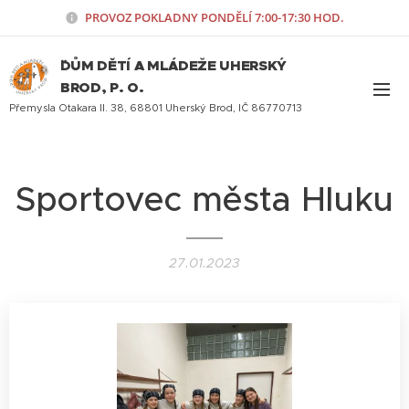
PROVOZ POKLADNY PONDĚLÍ
7:00-17:30 HOD.
¨DŮM DĚTÍ A MLÁDEŽE UHERSKÝ
BROD, P. O.
Přemysla Otakara II. 38, 68801 Uherský Brod, IČ 86770713
Sportovec města Hluku
27.01.2023