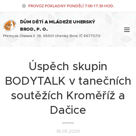
PROVOZ POKLADNY PONDĚLÍ
7:00-17:30 HOD.
¨DŮM DĚTÍ A MLÁDEŽE UHERSKÝ
BROD, P. O.
Přemysla Otakara II. 38, 68801 Uherský Brod, IČ 86770713
Úspěch skupin
BODYTALK v tanečních
soutěžích Kroměříž a
Dačice
18.05.2026