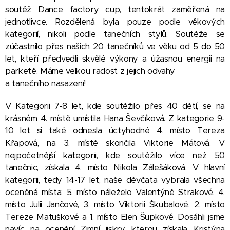
soutěž Dance factory cup, tentokrát zaměřená na
jednotlivce. Rozdělená byla pouze podle věkových
kategorií, nikoli podle tanečních stylů. Soutěže se
zúčastnilo přes našich 20 tanečníků ve věku od 5 do 50
let, kteří předvedli skvělé výkony a úžasnou energii na
parketě. Máme velkou radost z jejich odvahy
a tanečního nasazení!
V Kategorii 7-8 let, kde soutěžilo přes 40 dětí, se na
krásném 4. místě umístila Hana Ševčíková. Z kategorie 9-
10 let si také odnesla úctyhodné 4. místo Tereza
Křapová, na 3. místě skončila Viktorie Máťová. V
nejpočetnější kategorii, kde soutěžilo více než 50
tanečnic, získala 4. místo Nikola Zálešáková. V hlavní
kategorii, tedy 14-17 let, naše děvčata vybrala všechna
oceněná místa: 5. místo náleželo Valentýně Strakové, 4.
místo Julii Jančové, 3. místo Viktorii Škubalové, 2. místo
Tereze Matuškové a 1. místo Elen Šupkové. Dosáhli jsme
navíc na ocenění Zimní jiskry, kterou získala Kristýna