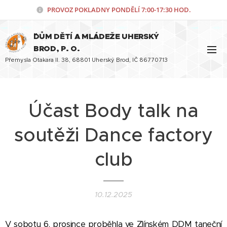
PROVOZ POKLADNY PONDĚLÍ
7:00-17:30 HOD.
¨DŮM DĚTÍ A MLÁDEŽE UHERSKÝ
BROD, P. O.
Přemysla Otakara II. 38, 68801 Uherský Brod, IČ 86770713
Účast Body talk na
soutěži Dance factory
club
10.12.2025
V sobotu 6. prosince proběhla ve Zlínském DDM taneční