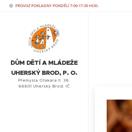
PROVOZ POKLADNY PONDĚLÍ
7:00-17:30 HOD.
¨DŮM DĚTÍ A MLÁDEŽE
UHERSKÝ BROD, P. O.
Přemysla Otakara II. 38,
68801 Uherský Brod, IČ
86770713