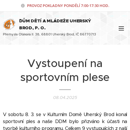
PROVOZ POKLADNY PONDĚLÍ
7:00-17:30 HOD.
¨DŮM DĚTÍ A MLÁDEŽE UHERSKÝ
BROD, P. O.
Přemysla Otakara II. 38, 68801 Uherský Brod, IČ 86770713
Vystoupení na
sportovním plese
08.04.2025
V sobotu 8. 3. se v Kulturním Domě Uherský Brod konal
sportovní ples a naše DDM bylo přizváno k účasti na
tvorbě kulturního programu. Celkem 9 vystupujících z naší